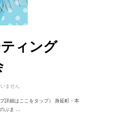
ーティング
会
ていません
プ詳細はここをタップ） 身延町・本
のぶま …
ィング WITH 志摩リン誕生日会”