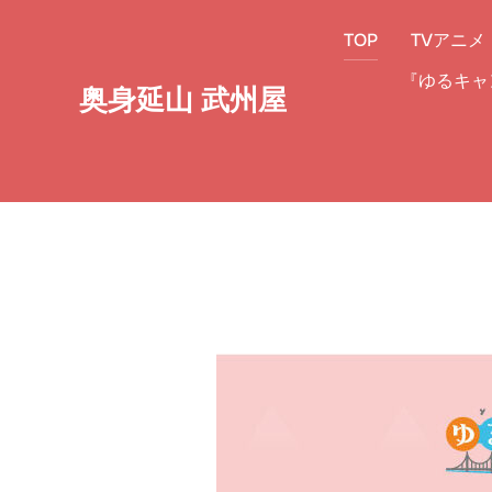
コ
TOP
TVアニメ
ン
テ
『ゆるキャ
奥身延山 武州屋
ン
ツ
へ
ス
キ
ッ
プ