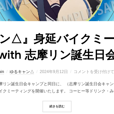
ャン△』身延バイクミ
with 志摩リン誕生日
投
hin
ゆるキャン△
2024年9月12日
コメントを受け付け
稿
摩リン誕生日会キャンプと同日に、 （志摩リン誕生日会キャン
日:
イクミーティングを開催いたします。 コーヒー等ドリンク・み
“『ゆるキャン△』身延バイクミーテ
続きを読む