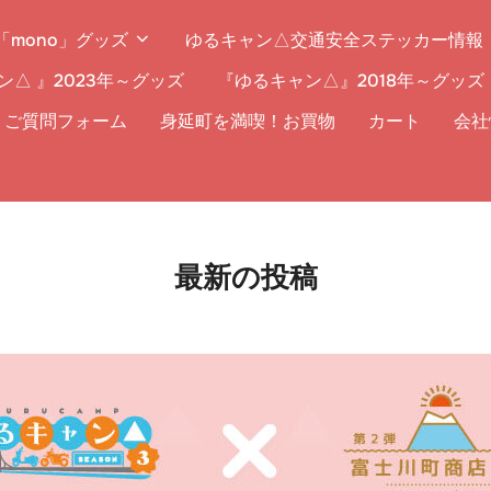
「mono」グッズ
ゆるキャン△交通安全ステッカー情報
ン△ 』2023年～グッズ
『ゆるキャン△』2018年～グッズ
ご質問フォーム
身延町を満喫！お買物
カート
会社
最新の投稿