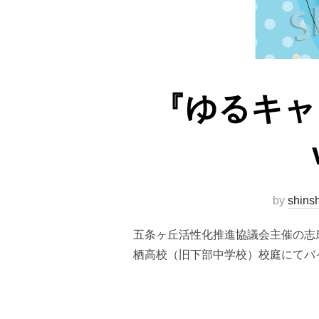
『ゆるキ
by
shins
五条ヶ丘活性化推進協議会主催の志
栖高校（旧下部中学校）校庭にてバ