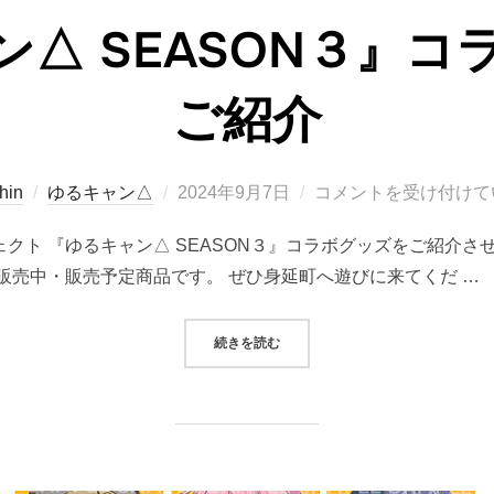
ン△ SEASON３』コ
ご紹介
投
hin
ゆるキャン△
2024年9月7日
コメントを受け付けて
稿
ジェクト 『ゆるキャン△ SEASON３』コラボグッズをご紹介
日:
販売中・販売予定商品です。 ぜひ身延町へ遊びに来てくだ …
“『ゆるキャン△ SEASON３』コ
続きを読む