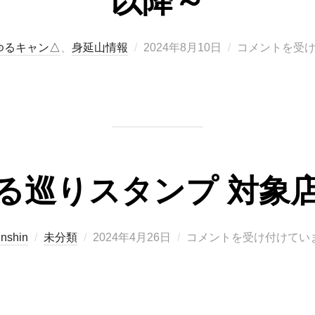
以降～
投
ゆるキャン△
、
身延山情報
2024年8月10日
コメントを受
稿
日:
る巡りスタンプ 対象
投
inshin
未分類
2024年4月26日
コメントを受け付けてい
稿
日: