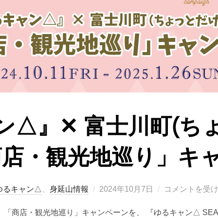
ン△』✕ 富士川町(ち
商店・観光地巡り」キ
投
ゆるキャン△
、
身延山情報
2024年10月7日
コメントを受
稿
「商店・観光地巡り」キャンペーンを、 『ゆるキャン△ SE
日: