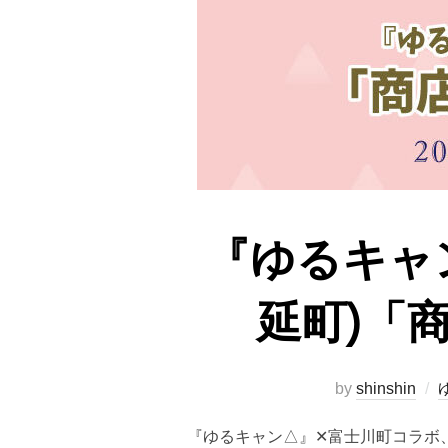
『ゆるキャ
延町)「
by
shinshin
『ゆるキャン△』✕富士川町コラボ、