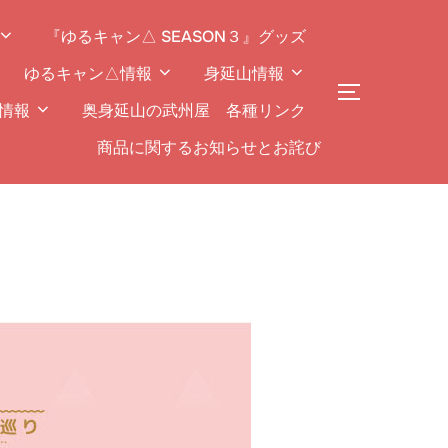
『ゆるキャン△ SEASON３』グッズ
ゆるキャン△情報
身延山情報
サイドバー
情報
奥身延山の武州屋 各種リンク
商品に関するお知らせとお詫び