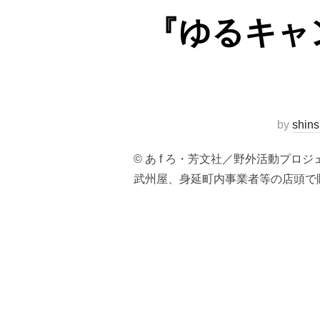
『ゆるキャ
by
shins
© あ f ろ・芳文社／野外活動プロ
武州屋、身延町内事業者等の店頭で