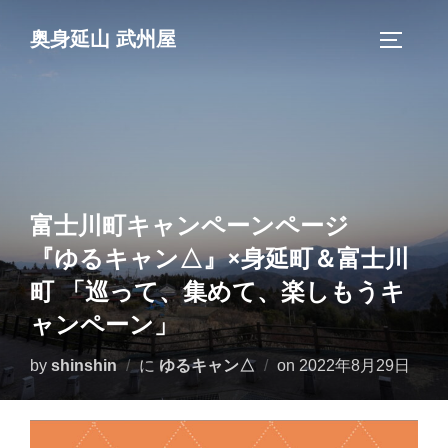
コ
奥身延山 武州屋
ン
サイドバ
テ
ン
ツ
へ
ス
キ
富士川町キャンペーンページ
ッ
『ゆるキャン△』×身延町＆富士川
プ
町 「巡って、集めて、楽しもうキ
ャンペーン」
投
by
shinshin
に
ゆるキャン△
on
2022年8月29日
稿
日: