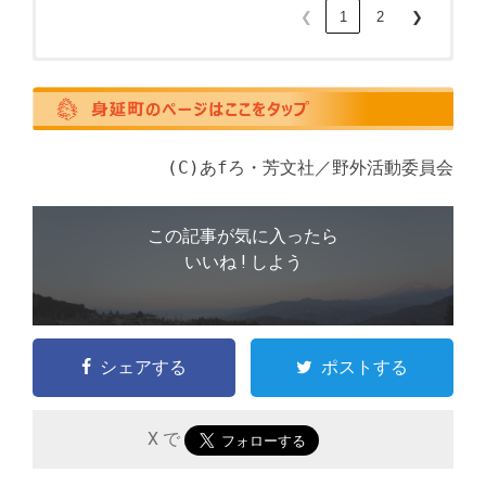
❮
1
2
❯
その他小売（全１５店舗）
飲食店（全９店舗）
宿泊・サービス業（全６店舗）
件表示
件表示
件表示
検索:
検索:
検索:
(C)あfろ・芳文社／野外活動委員会
番号・店舗名
番号・店舗名
番号・店舗名
この記事が気に入ったら
いいね ! しよう
店舗情報
店舗情報
店舗情報
3：深沢油店( 小売業（ｶﾞｿﾘﾝ）)
2：カフェレストラン茶居夢( 飲食業（洋食）)
1：富士川町まほらの湯( ｻｰﾋﾞｽ業（温泉）)
カード配布は終了いたしました。
シェアする
ポストする
富士川町長澤456
富士川町長澤1912-2
TEL：0556-22-4325 営業時間：7:00～19:30 定休日：
TEL：0556-22-1451 営業時間：10:30～14:00 定休日：月
カード配布は終了いたしました。
日・祝日 駐車場：20台
曜日（日曜は予約のみ） 駐車場：12台
・
・
富士川町長澤1757-2
facebook カフェレストラン茶居夢
X で
TEL：0556-22-7227 営業時間：10:00～22:00（受付最終：
21:30） 定休日：火曜日（祝日の場合は営業） 駐車場：
70台