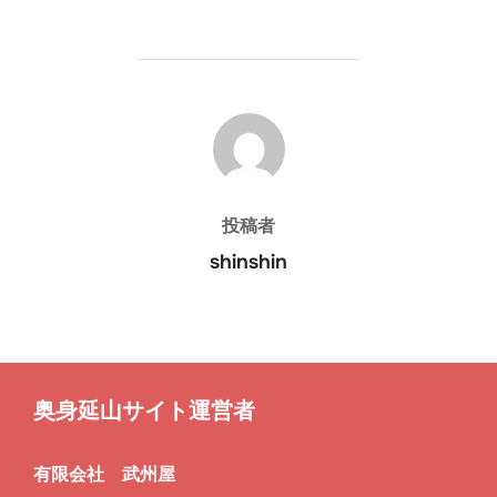
・
facebook@mahoranoyu
投稿者
10：正視堂眼鏡店( 小売業（眼鏡）)
6：寿司・和食 おかめ( 飲食業（和食）)
投稿者
富士川町青柳町1063
富士川町大椚248-1
shinshin
TEL：0556-22-3109 営業時間：8:00～19:00 定休日：不
TEL：0556-22-1746 営業時間：11:30～14:00（Lo：
13：あおなみ整体院( ｻｰﾋﾞｽ業（整体）)
定休 駐車場：5台
13:30） 17:00～21:00（Lo：20:30 ) 定休日：水・木曜日
・
駐車場：20台
・
富士川町青柳町211-1
Twitter@sushi_okame
TEL：0556-22-0559 営業時間：9:00～23:00 定休日：不
定休 駐車場：1台
・
Twitter@aonami_seitai
奥身延山サイト運営者
有限会社 武州屋