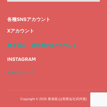
TEL：0556-22-0329 営業時間：9：30～19：00 定休日：
富士川町青柳町856-1
水曜日 駐車場：10台
TEL：0556-22-7707 営業時間：11:30～14:30（Lo：
45：甲州鰍沢温泉かじかの湯( ｻｰﾋﾞｽ業（温泉）)
・
13:45） 17:30～21:00（Lo：19:30） 定休日：月曜日（火
Twitter@mizukuchiya516
曜日はランチのみ営業） 駐車場：10台
各種SNSアカウント
・
富士川町鳥屋137-1
TEL：0556-27-0002 営業時間：10:00～21:00 定休日：木
曜日 駐車場：70台
Xアカウント
・
奥身延山 武州屋のXアカウント
INSTAGRAM
18：ライフテクトフカサワ( 小売業（家電）)
奥身延山インスタ
25：inondo( 飲食業（洋食）)
富士川町青柳町395
TEL：0556-22-2111 営業時間：9:00～18:00 定休日：
日・祝日 駐車場：4台
富士川町青柳町872-1
46：おかえりキャンプ村( 宿泊業（キャンプ）)
・
TEL：0556-55-1104 営業時間：11:30～15:00（Lo：
Twitter@fukasawa_denki
14:00） 18:00～21:00（Lo：20:00） 定休日：Lunch（日
Copyright © 2026 奥身延山{有限会社武州屋}
曜日・第三月曜日）、Dinner（日・月・火曜日）＊Dinnerは
富士川町柳川1074
完全予約制 駐車場：13台
TEL：090-8649-0429 営業時間：9:00～18:00 定休日：不