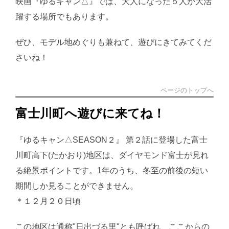
映画『ゆるキャン△』では、大人になった５人が大活
躍する場所でもあります。
ぜひ、モデル地めぐりも兼ねて、遊びにきてみてくだ
さいね！
ページのトップへ
富士川町へ遊びに来てね！
『ゆるキャン△SEASON２』 第２話に登場した富士
川町高下(たかおり)地区は、ダイヤモンド富士が見れ
る絶景ポイントです。1年のうち、冬至の前後の短い
期間しか見ることができません。
＊１２月２０日頃
この地区は通称"日出づる里"とも呼ばれ、ここからの