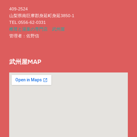
409-2524
山梨県南巨摩郡身延町身延3850-1
11：レモン薬局( 小売業（薬）)
TEL:0556-62-0331
17：炭火焼鳥とり長( 飲食業（居酒屋）)
椎茸と湯葉の専門店 武州屋
富士川町青柳町1135-1
管理者：佐野信
TEL：0556-22-6776 営業時間：9:00～18:00 定休日：
富士川町青柳町305-8
15：いち柳ホテル( 宿泊業（ホテル）)
日・祝日 駐車場：9台
TEL：0556-20-1085 営業時間：18:00～23:00（Lo：
・
22:00） 定休日：水曜日 駐車場：1台
Twitter@lemon_yakkyoku
・
富士川町青柳町293
Twitter@torichoufujika
武州屋MAP
TEL：0556-22-0008 営業時間：チェックイン15:00～（最
終21:00） チェックアウト10:00 定休日：年末年始（12/29
～1/3） 駐車場：40台
・
facebook 光明石の湯いち柳ホテル
14：水口屋洋品店( 小売業（衣類）)
24：グラタン＆ピザ アンク( 飲食業（洋食）)
富士川町青柳町265